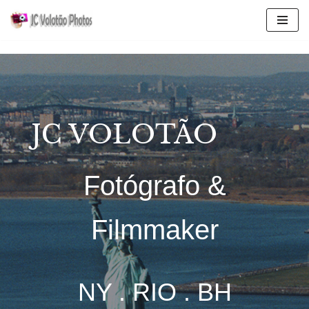
Pular
para
o
conteúdo
JC VOLOTÃO
Fotógrafo &
Filmmaker
NY . RIO . BH