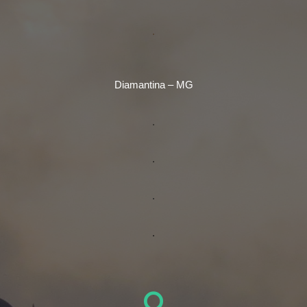
.
Diamantina – MG
.
.
.
.