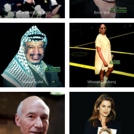
FHC e George W. Bush
Bono Vox
Yasser Arafat
Whoopi Goldberg