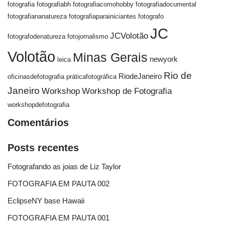
fotografia
fotografiabh
fotografiacomohobby
fotografiadocumental
fotografiananatureza
fotografiaparainiciantes
fotografo
JC
JCVolotão
fotografodenatureza
fotojornalismo
Volotão
Minas Gerais
newyork
leica
Rio de
RiodeJaneiro
oficinasdefotografia
práticafotográfica
Janeiro
Workshop
Workshop de Fotografia
workshopdefotografia
Comentários
Posts recentes
Fotografando as joias de Liz Taylor
FOTOGRAFIA EM PAUTA 002
EclipseNY base Hawaii
FOTOGRAFIA EM PAUTA 001