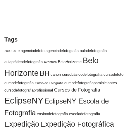
Tags
agenciadefoto
agenciadefotografia
auladefotografia
2009
2019
Belo
aulapráticadefotografia
BeloHorizonte
Aventura
Horizonte
BH
canon
cursobásicodefotografia
cursodefoto
cursodefotografia
cursodefotografiaparainiciantes
Curso de Fotografia
Cursos de Fotografia
cursodefotografiaprofissional
EclipseNY
EclipseNY Escola de
Fotografia
ensinodefotografia
escoladefotografia
Expedição
Expedição Fotográfica