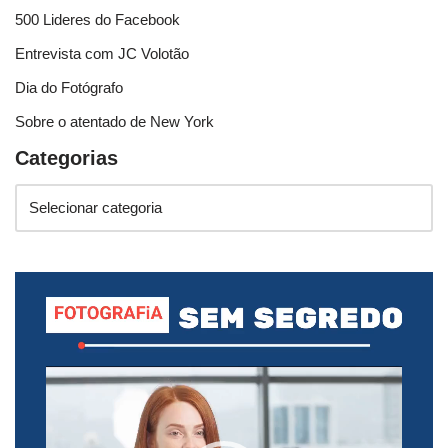
500 Lideres do Facebook
Entrevista com JC Volotão
Dia do Fotógrafo
Sobre o atentado de New York
Categorias
T
o
c
a
d
o
r