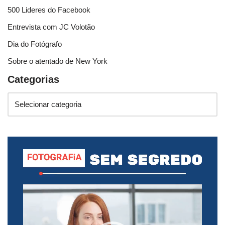
500 Lideres do Facebook
Entrevista com JC Volotão
Dia do Fotógrafo
Sobre o atentado de New York
Categorias
T
o
c
a
d
o
r