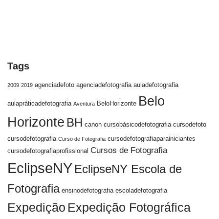
Tags
agenciadefoto
agenciadefotografia
auladefotografia
2009
2019
Belo
aulapráticadefotografia
BeloHorizonte
Aventura
Horizonte
BH
canon
cursobásicodefotografia
cursodefoto
cursodefotografia
cursodefotografiaparainiciantes
Curso de Fotografia
Cursos de Fotografia
cursodefotografiaprofissional
EclipseNY
EclipseNY Escola de
Fotografia
ensinodefotografia
escoladefotografia
Expedição
Expedição Fotográfica