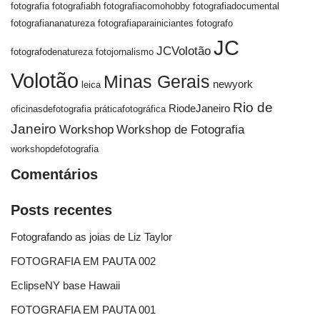
fotografia
fotografiabh
fotografiacomohobby
fotografiadocumental
fotografiananatureza
fotografiaparainiciantes
fotografo
JC
JCVolotão
fotografodenatureza
fotojornalismo
Volotão
Minas Gerais
newyork
leica
Rio de
RiodeJaneiro
oficinasdefotografia
práticafotográfica
Janeiro
Workshop
Workshop de Fotografia
workshopdefotografia
Comentários
Posts recentes
Fotografando as joias de Liz Taylor
FOTOGRAFIA EM PAUTA 002
EclipseNY base Hawaii
FOTOGRAFIA EM PAUTA 001