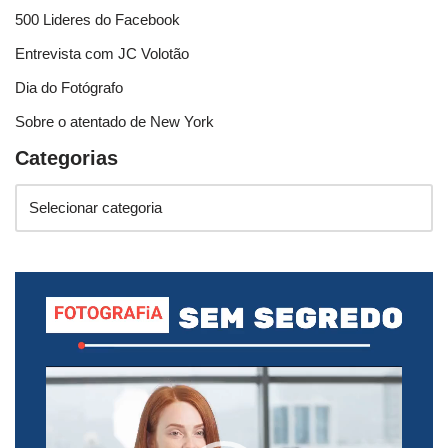
500 Lideres do Facebook
Entrevista com JC Volotão
Dia do Fotógrafo
Sobre o atentado de New York
Categorias
T
o
c
a
d
o
r