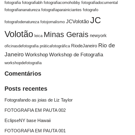
fotografia
fotografiabh
fotografiacomohobby
fotografiadocumental
fotografiananatureza
fotografiaparainiciantes
fotografo
JC
JCVolotão
fotografodenatureza
fotojornalismo
Volotão
Minas Gerais
newyork
leica
Rio de
RiodeJaneiro
oficinasdefotografia
práticafotográfica
Janeiro
Workshop
Workshop de Fotografia
workshopdefotografia
Comentários
Posts recentes
Fotografando as joias de Liz Taylor
FOTOGRAFIA EM PAUTA 002
EclipseNY base Hawaii
FOTOGRAFIA EM PAUTA 001