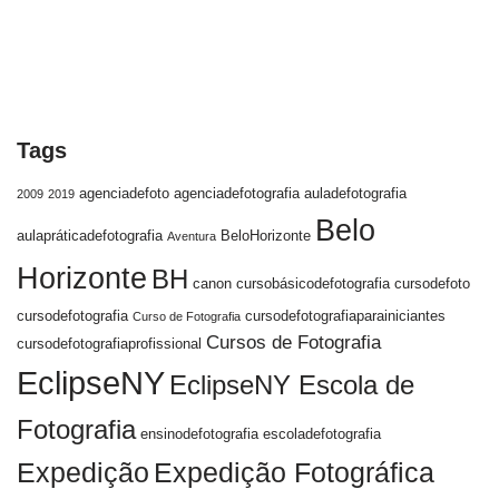
Tags
agenciadefoto
agenciadefotografia
auladefotografia
2009
2019
Belo
aulapráticadefotografia
BeloHorizonte
Aventura
Horizonte
BH
canon
cursobásicodefotografia
cursodefoto
cursodefotografia
cursodefotografiaparainiciantes
Curso de Fotografia
Cursos de Fotografia
cursodefotografiaprofissional
EclipseNY
EclipseNY Escola de
Fotografia
ensinodefotografia
escoladefotografia
Expedição
Expedição Fotográfica