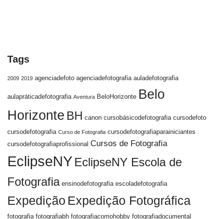
Tags
agenciadefoto
agenciadefotografia
auladefotografia
2009
2019
Belo
aulapráticadefotografia
BeloHorizonte
Aventura
Horizonte
BH
canon
cursobásicodefotografia
cursodefoto
cursodefotografia
cursodefotografiaparainiciantes
Curso de Fotografia
Cursos de Fotografia
cursodefotografiaprofissional
EclipseNY
EclipseNY Escola de
Fotografia
ensinodefotografia
escoladefotografia
Expedição
Expedição Fotográfica
fotografia
fotografiabh
fotografiacomohobby
fotografiadocumental