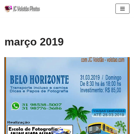
Pular
para
o
conteúdo
março 2019