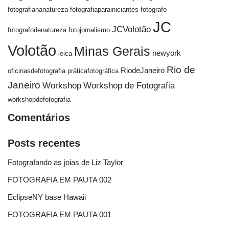
fotografiananatureza
fotografiaparainiciantes
fotografo
JC
JCVolotão
fotografodenatureza
fotojornalismo
Volotão
Minas Gerais
newyork
leica
Rio de
RiodeJaneiro
oficinasdefotografia
práticafotográfica
Janeiro
Workshop
Workshop de Fotografia
workshopdefotografia
Comentários
Posts recentes
Fotografando as joias de Liz Taylor
FOTOGRAFIA EM PAUTA 002
EclipseNY base Hawaii
FOTOGRAFIA EM PAUTA 001