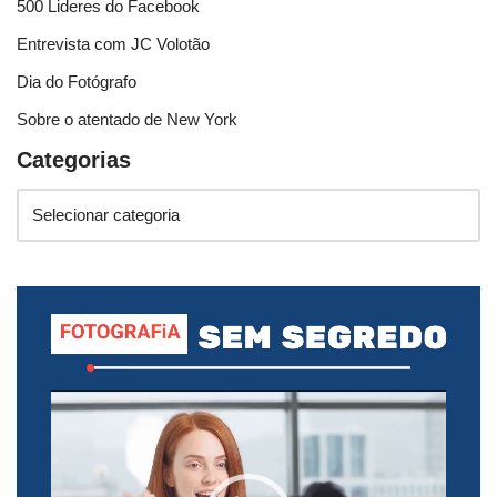
500 Lideres do Facebook
Entrevista com JC Volotão
Dia do Fotógrafo
Sobre o atentado de New York
Categorias
T
o
c
a
d
o
r
d