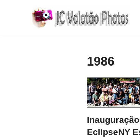
Pular
para
o
conteúdo
1986
Inauguração
EclipseNY E