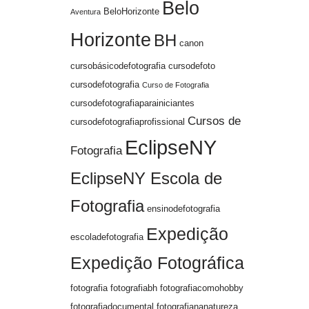
Belo
BeloHorizonte
Aventura
Horizonte
BH
canon
cursobásicodefotografia
cursodefoto
cursodefotografia
Curso de Fotografia
cursodefotografiaparainiciantes
Cursos de
cursodefotografiaprofissional
EclipseNY
Fotografia
EclipseNY Escola de
Fotografia
ensinodefotografia
Expedição
escoladefotografia
Expedição Fotográfica
fotografia
fotografiabh
fotografiacomohobby
fotografiadocumental
fotografiananatureza