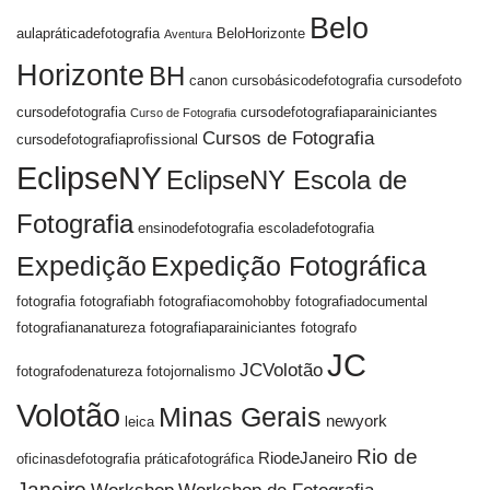
Belo
aulapráticadefotografia
BeloHorizonte
Aventura
Horizonte
BH
canon
cursobásicodefotografia
cursodefoto
cursodefotografia
cursodefotografiaparainiciantes
Curso de Fotografia
Cursos de Fotografia
cursodefotografiaprofissional
EclipseNY
EclipseNY Escola de
Fotografia
ensinodefotografia
escoladefotografia
Expedição
Expedição Fotográfica
fotografia
fotografiabh
fotografiacomohobby
fotografiadocumental
fotografiananatureza
fotografiaparainiciantes
fotografo
JC
JCVolotão
fotografodenatureza
fotojornalismo
Volotão
Minas Gerais
newyork
leica
Rio de
RiodeJaneiro
oficinasdefotografia
práticafotográfica
Janeiro