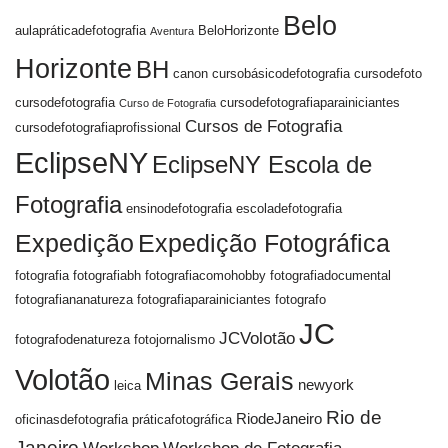
Belo
aulapráticadefotografia
BeloHorizonte
Aventura
Horizonte
BH
canon
cursobásicodefotografia
cursodefoto
cursodefotografia
cursodefotografiaparainiciantes
Curso de Fotografia
Cursos de Fotografia
cursodefotografiaprofissional
EclipseNY
EclipseNY Escola de
Fotografia
ensinodefotografia
escoladefotografia
Expedição
Expedição Fotográfica
fotografia
fotografiabh
fotografiacomohobby
fotografiadocumental
fotografiananatureza
fotografiaparainiciantes
fotografo
JC
JCVolotão
fotografodenatureza
fotojornalismo
Volotão
Minas Gerais
newyork
leica
Rio de
RiodeJaneiro
oficinasdefotografia
práticafotográfica
Janeiro