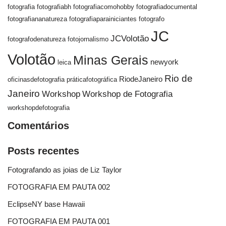
fotografia
fotografiabh
fotografiacomohobby
fotografiadocumental
fotografiananatureza
fotografiaparainiciantes
fotografo
JC
JCVolotão
fotografodenatureza
fotojornalismo
Volotão
Minas Gerais
newyork
leica
Rio de
RiodeJaneiro
oficinasdefotografia
práticafotográfica
Janeiro
Workshop
Workshop de Fotografia
workshopdefotografia
Comentários
Posts recentes
Fotografando as joias de Liz Taylor
FOTOGRAFIA EM PAUTA 002
EclipseNY base Hawaii
FOTOGRAFIA EM PAUTA 001