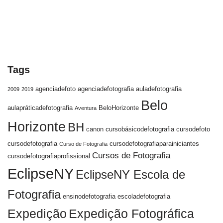
Tags
agenciadefoto
agenciadefotografia
auladefotografia
2009
2019
Belo
aulapráticadefotografia
BeloHorizonte
Aventura
Horizonte
BH
canon
cursobásicodefotografia
cursodefoto
cursodefotografia
cursodefotografiaparainiciantes
Curso de Fotografia
Cursos de Fotografia
cursodefotografiaprofissional
EclipseNY
EclipseNY Escola de
Fotografia
ensinodefotografia
escoladefotografia
Expedição
Expedição Fotográfica