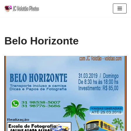
Pular
para
o
conteúdo
Belo Horizonte