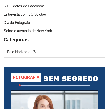
500 Lideres do Facebook
Entrevista com JC Volotão
Dia do Fotógrafo
Sobre o atentado de New York
Categorias
T
o
c
a
d
o
r